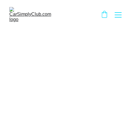
Boutique 
CarSimply Club 
pour chauffeurs